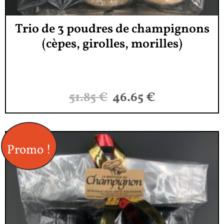
Trio de 3 poudres de champignons
(cèpes, girolles, morilles)
51.85
€
46.65
€
Promo !