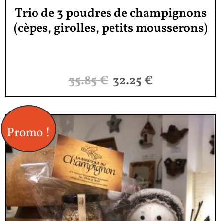
Trio de 3 poudres de champignons
(cèpes, girolles, petits mousserons)
35.85
€
32.25
€
Promo !