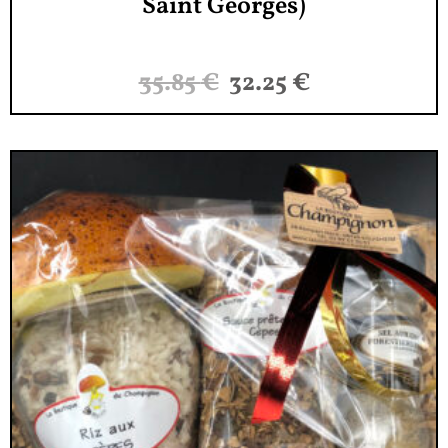
Saint Georges)
35.85
€
32.25
€